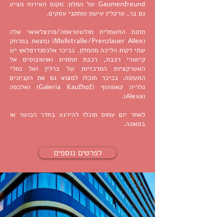
Gaumenfreund של המלון. מקום האירוח מציע
גם בר, טרקלין עישון ומתקני עסקים.
תחנת החשמלית מולשטראסה/פרנצלאואר אלה
(Mollstraße/Prenzlauer Allee) נמצאת במרחק
שתי דקות הליכה מהמלון. בכיכר אלכסנדרפלאץ יש
קישורי רכבת, רכבת תחתית ואוטובוסים אל
האטרקציות המרכזיות של ברלין ואל נמלי
התעופה. בכיכר תוכלו למצוא גם את הקניונים
גלריה קאופהוף (Galeria Kaufhof) ואלכסה
(Alexa).
לאחר יום עמוס תוכלו להירגע בחדר הכושר או
בסאונה.
לפרטים נוספים