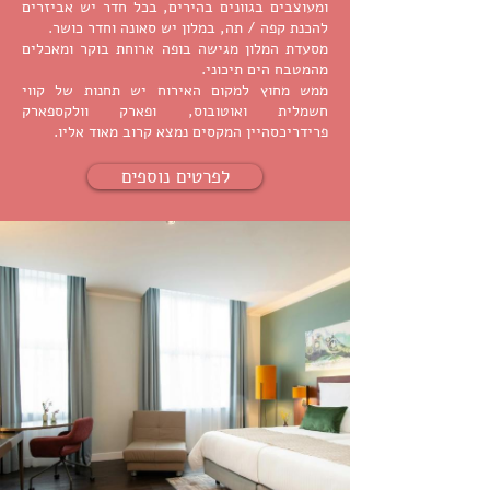
ומעוצבים בגוונים בהירים, בכל חדר יש אביזרים
להכנת קפה / תה, במלון יש סאונה וחדר כושר.
מסעדת המלון מגישה בופה ארוחת בוקר ומאכלים
מהמטבח הים תיכוני.
ממש מחוץ למקום האירוח יש תחנות של קווי
חשמלית ואוטובוס, ופארק וולקספארק
פרידריכסהיין המקסים נמצא קרוב מאוד אליו.
לפרטים נוספים