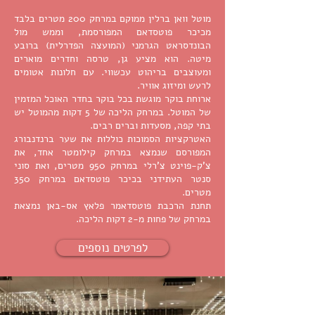
מוטל וואן ברלין ממוקם במרחק 200 מטרים בלבד
מכיכר פוטסדאם המפורסמת, וממש מול
הבונדסראט הגרמני (המועצה הפדרלית) ברובע
מיטה. הוא מציע גן, טרסה וחדרים מוארים
ומעוצבים בריהוט עכשווי. עם חלונות אטומים
לרעש ומיזוג אוויר.
ארוחת בוקר מוגשת בכל בוקר בחדר האוכל המזמין
של המוטל. במרחק הליכה של 5 דקות מהמוטל יש
בתי קפה, מסעדות וברים רבים.
האטרקציות הסמוכות כוללות את שער ברנדנבורג
המפורסם שנמצא במרחק קילומטר אחד, את
צ'ק-פוינט צ'רלי במרחק 950 מטרים, ואת סוני
סנטר העתידני בכיכר פוטסדאם במרחק 350
מטרים.
תחנת הרכבת פוטסדאמר פלאץ אס-באן נמצאת
במרחק של פחות מ-2 דקות הליכה.
לפרטים נוספים