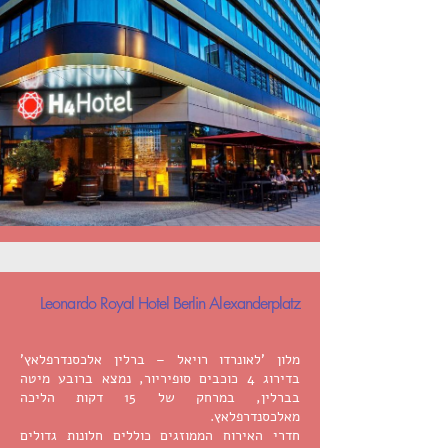
Leonardo Royal Hotel Berlin Alexanderplatz
מלון 'לאונרדו רויאל – ברלין אלכסנדרפלאץ'
בדירוג 4 כוכבים סופיריור, נמצא ברובע מיטה
בברלין, במרחק של 15 דקות הליכה
מאלכסנדרפלאץ.
חדרי האירוח הממוזגים כוללים חלונות גדולים