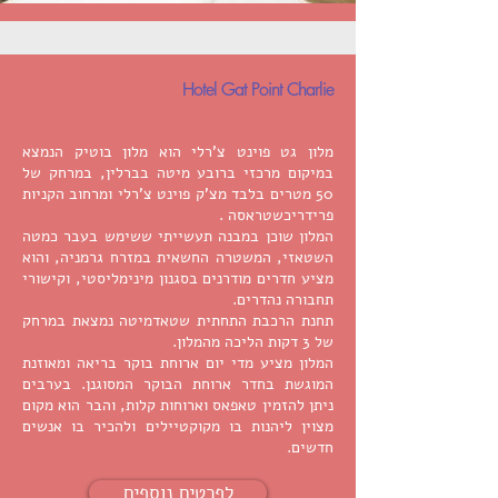
Hotel Gat Point Charlie
מלון גט פוינט צ'רלי הוא מלון בוטיק הנמצא
במיקום מרכזי ברובע מיטה בברלין, במרחק של
50 מטרים בלבד מצ'ק פוינט צ'רלי ומרחוב הקניות
פרידריכשטראסה .
המלון שוכן במבנה תעשייתי ששימש בעבר כמטה
השטאזי, המשטרה החשאית במזרח גרמניה, והוא
מציע חדרים מודרנים בסגנון מינימליסטי, וקישורי
תחבורה נהדרים.
תחנת הרכבת התחתית שטאדמיטה נמצאת במרחק
של 3 דקות הליכה מהמלון.
המלון מציע מדי יום ארוחת בוקר בריאה ומאוזנת
המוגשת בחדר ארוחת הבוקר המסוגנן. בערבים
ניתן להזמין טאפאס וארוחות קלות, והבר הוא מקום
מצוין ליהנות בו מקוקטיילים ולהכיר בו אנשים
חדשים.
לפרטים נוספים