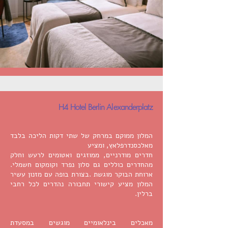
H4 Hotel Berlin Alexanderplatz
המלון ממוקם במרחק של שתי דקות הליכה בלבד
מאלכסנדרפלאץ, ומציע
חדרים מודרניים, ממוזגים ואטומים לרעש וחלק
מהחדרים כוללים גם סלון נפרד וקומקום חשמלי.
ארוחת הבוקר מוגשת .בצורת בופה עם מזנון עשיר
המלון מציע קישורי תחבורה נהדרים לכל רחבי
ברלין.
מאכלים בינלאומיים מוגשים במסעדת