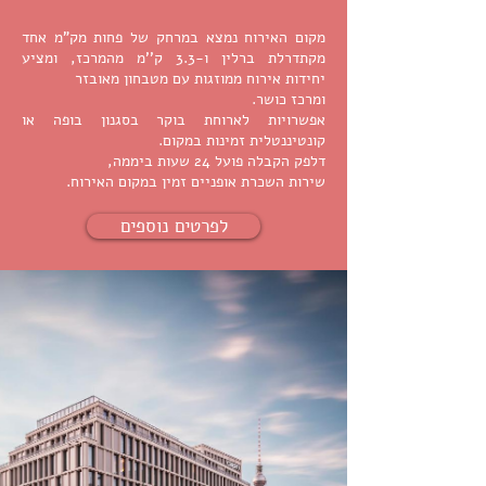
מקום האירוח נמצא במרחק של פחות מק"מ אחד
מקתדרלת ברלין ו-3.3 ק''מ מהמרכז, ומציע
יחידות אירוח ממוזגות עם מטבחון מאובזר
ומרכז כושר.
אפשרויות לארוחת בוקר בסגנון בופה או
קונטיננטלית זמינות במקום.
דלפק הקבלה פועל 24 שעות ביממה,
שירות השכרת אופניים זמין במקום האירוח.
לפרטים נוספים