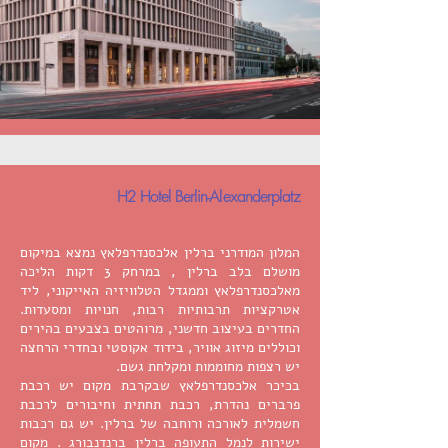
H2 Hotel Berlin-Alexanderplatz
המלון המודרני ברלין אלכסנדרפלאץ נמצא במיקום
מושלם בלב ברלין , במרחק 3 דקות הליכה
מאלכסנדרפלאץ וממגדל הטלוויזיה האייקוני, ליד
אטרקציות תרבותיות רבות, חנויות ומסעדות.
החדרים בעיצוב חדשני, מרוהטים בצבעים בהירים
וכוללים מיזוג אוויר, בידוד אקוסטי ובחדרי הרחצה
יש רצפות מחוממות ומקלחת גשם.
בכיכר אלכסנדרפלאץ שבקרבת מקום יש רכבת
פרברים נהדרת, רכבת תחתית וחיבורים לרכבת
חשמלית לאורכה ורוחבה של ברלין. יש גם רכבות
ישירות לנמל התעופה ברלין ברנדנבורג . מקום