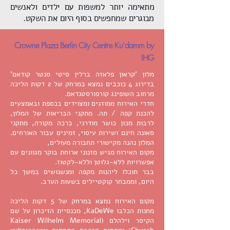
מתאימה יותר למשפות עם ילדים ולאנשים
מבוגרים שמחפשים בסוף היום את השקט.
Crowne Plaza Berlin City Centre Ku'damm by
IHG
מלון 'קראון פלאזה ברלין סיטי סנטר קודאם'
בדירוג 4 כוכבים נמצא במרחק של 2 דקות הליכה
מרחוב השופינג קורפורסטנדאם.
חדרי האירוח ממוזגים ומצוידים בכספת ובאמצעים
להכנת קפה / תה. מתקני הבריאות של המלון,
לרבות מכון כושר מודרני, ברכה מקורה, מתקני
סאונה חינם ושירות עיסוי, זמינים עבור האורחים.
המלון נהנה מקישורי תחבורה מעולים,
מקום האירוח מגיש מזנוני ארוחת בוקר מגוונים עם
אפשרויות ללא-גלוטן וללא-לקטוז.
בבר תוכלו ליהנות מקפה ומנשנושים במשך כל
היום, וממבחר קוקטיילים בשעות הערב.
מקום האירוח נמצא במרחק של 5 דקות הליכה
מחנות הכלבו KaDeWe, מכנסיית הזיכרון על שם
הקיסר וילהלם (Kaiser Wilhelm Memorial