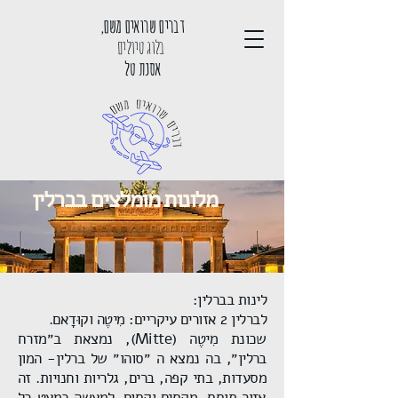
דברים שרואים משם,
בלוג טיולים
אסנת טל
מלונות מומלצים בברלין
לינות בברלין:
לברלין 2 אזורים עיקריים: מִיטֶה וקוּדָאם.
שכונת מִיטֶה (Mitte), נמצאת ב״מזרח
ברלין״, בה נמצא ה ״סוהו״ של ברלין- המון
מסעדות, בתי קפה, ברים, גלריות וחנויות. זה
אזור תוסס, מקסים וקסום. למעשה כמעט כל