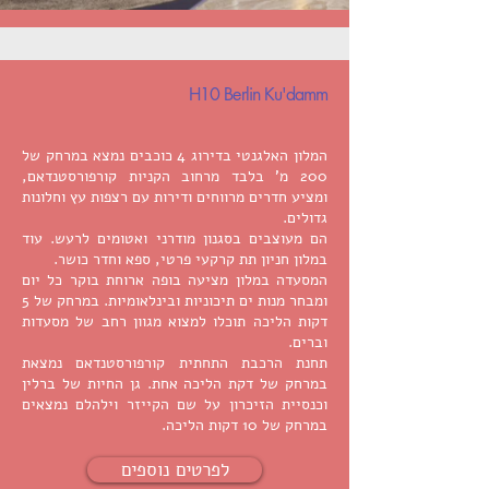
H10 Berlin Ku'damm
המלון האלגנטי בדירוג 4 כוכבים נמצא במרחק של
200 מ’ בלבד מרחוב הקניות קורפורסטנדאם,
ומציע חדרים מרווחים ודירות עם רצפות עץ וחלונות
גדולים.
הם מעוצבים בסגנון מודרני ואטומים לרעש. עוד
במלון חניון תת קרקעי פרטי, ספא וחדר כושר.
המסעדה במלון מציעה בופה ארוחת בוקר כל יום
ומבחר מנות ים תיכוניות ובינלאומיות. במרחק של 5
דקות הליכה תוכלו למצוא מגוון רחב של מסעדות
וברים.
תחנת הרכבת התחתית קורפורסטנדאם נמצאת
במרחק של דקת הליכה אחת. גן החיות של ברלין
וכנסיית הזיכרון על שם הקייזר וילהלם נמצאים
במרחק של 10 דקות הליכה.
לפרטים נוספים