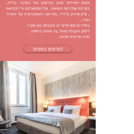
מקום האירוח שוכן במיקום נוח במרכז ברלין,
בקרבת אנדרטת השואה, גנדרמנמארקט ורייכסטאג
, צ'ק פוינט צ'רלי, מוזיאון הטופוגרפיה של הטרור
ועוד...
בחדרים מסוימים יש מטבחון עם מקרר.
דלפק הקבלה פועל 24 שעות ביממה.
חניה פרטית זמינה.
לפרטים נוספים