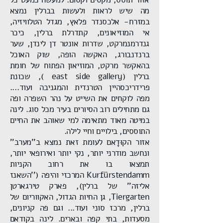
מה שיש לראות ולעשות בברלין נמצא
במזרח- אלכסנדר פלאץ, מגדל הטלוויזיה,
אי המוזיאונים, קתדרלת ברלין, כיכר
גנדרמנמרקט, שדרות אונטר דן לינדן, שער
ברנדנבורג, האקשה הופה, שוק האוכל
בהאקשר מרקט, המוזיאון הפתוח של חומת
ברלין (east side gallery ), שכונת
פרידריכסהיין הטרנדית והמגניבה ועוד….
מפה לוקחים את השייט על נהר השפרה ופה
גם מתחילים רוב הסיורים בעיר מכל סוג. לינה
במיטה מאוד מתאימה למי שאוהב את החיים
התוססים, בילויים וחיי לילה.
אזור הקוּדָאם לעומת זאת נמצא ב''מערב''
ונחשב מודרני יותר, נקי יותר ואירופאי יותר,
תמצאו בו את רחוב הקניות
Kurfürstendamm המרכזי והיפה (''השאנז
אליזה'' של ברלין), פארק טירגארטן
Tiergarten, גן החיות הגדול, האקווריום של
ברלין, מרכז סוני ועוד... וגם פה קניונים,
מסעדות, בתי קפה ובארים. לינה בקודאם