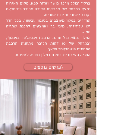
ברלין וכולל מרכז כושר ואזור ספא. מקום האירוח
נמצא במרחק של 10 דקות הליכה מכיכר פוטסדאם
וקרוב לאתרי תיירות אחרים.
החדרים במלון מעוצבים בסגנון עכשווי. בכל חדר
יש טלוויזיה, מיני בר ואמצעים להכנת שתייה
חמה.
המלון נמצא מול תחנת הרכבת אנהאלטר באנהוף,
ובמרחק של 10 דקות הליכה מתחנות הרכבת
התחתית פוטסדאמר פלאץ
החניה הציבורית בחינם במלון כפופה לזמינות.
לפרטים נוספים