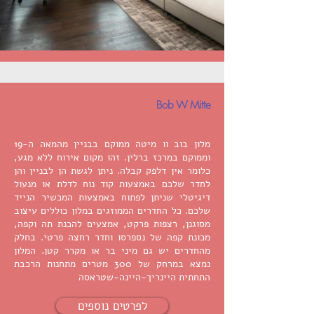
Bob W Mitte
מלון בוב וו מיטה ממוקם בבניין מהמאה ה-19
וממוקם במרכז ברלין. זהו מקום אירוח ללא מגע,
כלומר אין דלפק קבלה. ניתן לגשת הן לבניין והן
לחדר שלכם באמצעות קוד נוח לדלת או מנעול
דיגיטלי שניתן לפתוח באמצעות המכשיר הנייד
שלכם. כל החדרים הממוזגים במלון כוללים עיצוב
מסוגנן, רצפות פרקט, אמצעים להכנת תה וקפה,
מכונת קפה של נספרסו וחדר רחצה פרטי. בחלק
מהחדרים יש גם מיני בר או מקרר קטן. המלון
נמצא במרחק של 300 מטרים מתחנות הרכבת
התחתית היינריך-היינה-שטראסה
לפרטים נוספים