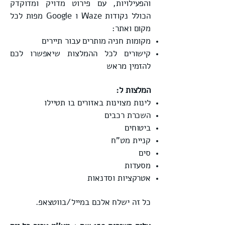
והפעילויות, עם פירוט מדויק ומדוקדק
הכולל נקודות Waze ו Google מפות לכל
מקום ואתר:
מקומות חניה מותרים עבור תיירים
קישורים לכל ההמלצות שיאפשרו לכם
להזמין מראש
המלצות ל:
לינות מצוינות באזורים בו תטיילו
השכרת רכבים
ביטוחים
קניית מט"ח
סים
מסעדות
אטרקציות ו
סדנאות
כל זה ישלח אלכם במייל/בווטצאפ.