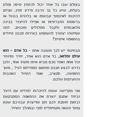
בעולם שבו כל אחד יכול להזמין טיסה ומלון
בקלות, שיש כל כך הרבה מידע זמין, שניתן
להיכנס לאינסוף קבוצות או בלוגים בגוגל או
ברשתות החברתיות או אפילו להיעזר בבינה
מלאכותית ולקבל מסלולים מוכנים, למה
שמישהו יצטרך להשתמש בשירות תכנון טיולים
בהתאמה אישית?
מבחינתי יש לכך תשובה אחת -
כל אדם - הוא
עולם ומלואו,
כל אדם הוא אחד, יחיד ומיוחד
וכל אחת ואחד מכם מביא איתו משהו אחר, ולכן
נדרש לבצע תכנון מותאם המתייחס לגיל , משך
החופשה, תקציב, אופי הטיול האהבות
וההעדפות שלכם.
אני מקדישה שעות להיכרות יסודית עם היעד
וביחד אתכם יוצרת את ההתאמה המתבקשת
ובזאת חוסכת לכם זמן ומייצרת עבורכם שקט
נפשי והנאה מקסימלית לפני ובמהלך הטיול.