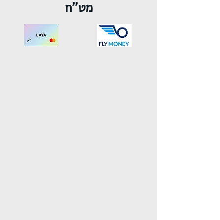
מט''ח