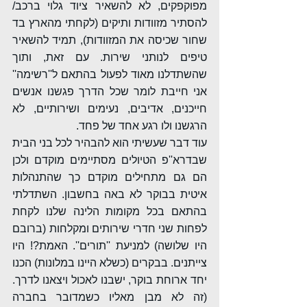
מפוקפקים, לא להשאיר ציוד גלוי ברכב/ 
להסתיר מזוודות ותיקים (לקחתי מהארץ בד 
שחור שכיסה את המזוודות), תמיד להשאיר 
טיפים לנותני שירות. עם זאת, ותוך 
שהשתדלנו מאוד לפעול בהתאם ל''רשימה'' 
אני חייבת לומר שכל הדרך פגשנו אנשים 
חייכנים, אדיבים, נעימים ושירותיים, לא 
הרגשנו ולו רגע אחד של פחד.
עוד דבר שעשיתי הוא להבהיר לכל בני הבית 
שבדרא''פ הטיולים מסתיימים מוקדם ולכן 
הם גם מתחילים מוקדם כך שהתנהלות 
איטית בבוקר לא באה בחשבון. השתדלתי 
בהתאם בכל מקומות הלינה שלנו לקחת 
לפחות שני חדרי שירותים ומקלחות (ברובם 
היו שלושה) למניעת ''תורים''. האמת?! היו 
צייתנים. בבקרים (כשלא היינו במלונות) הכנו 
יחד ארוחת בוקר, ישבנו לאכול ויצאנו לדרך. 
(זה לא מבן מאליו כשמדובר בחברה 