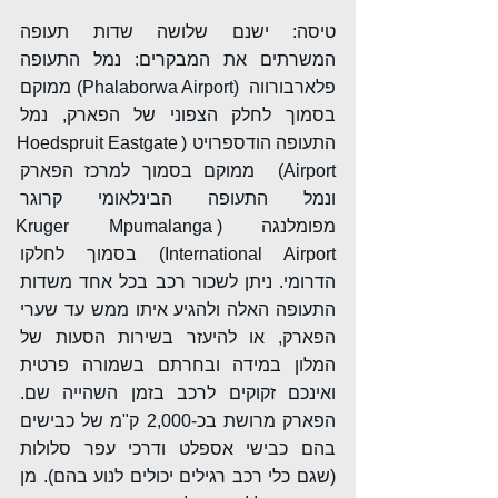
טיסה: ישנם שלושה שדות תעופה 
המשרתים את המבקרים: נמל התעופה 
פלארבורווה  (Phalaborwa Airport) ממוקם 
בסמוך לחלק הצפוני של הפארק, נמל 
התעופה הודספרויט (Hoedspruit Eastgate 
Airport)  ממוקם בסמוך למרכז הפארק 
ונמל התעופה הבינלאומי קרוגר 
מפומלנגה (Kruger Mpumalanga 
International Airport) בסמוך לחלקו 
הדרומי. ניתן לשכור רכב בכל אחד משדות 
התעופה האלה ולהגיע איתו ממש עד שערי 
הפארק, או להיעזר בשירות הסעות של 
המלון במידה ובחרתם בשמורה פרטית 
ואינכם זקוקים לרכב בזמן השהייה שם. 
הפארק מרושת בכ-2,000 ק"מ של כבישים 
בהם כבישי אספלט ודרכי עפר סלולות 
(שגם כלי רכב רגילים יכולים לנוע בהם). מן 