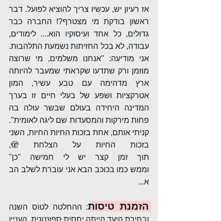
אז רעיון יש, עכשיו צריך להוציא לפועל. דבר 
ראשון בודקת מי מצטרף?! החברה כבר 
גדולים, כל אחד ועיסוקיו הוא.... לימודים, 
עבודה, לא בכל החזיתות נשמעת התלהבות. 
אני מודיעה: ''אנחנו משלמים, מי שרוצה 
מוזמן ורק שתדעו שקראתי שמעבר להיותה 
ארץ מדהימה עם טבע עשיר, המון 
אטרקציות ושפע של בעלי חיים זו בערך 
המדינה היחידה בעולם שבשר עולה בה 
פחות מירקות והמסעדות שם ליגה לאומית''. 
קניתי אותם, אחת בזכות החיות החיות, השני 
בזכות החיות על הצלחת 🫣, 
תוך זמן קצר יש לי חמישה ''כן'' 
וממש כמו בכוכב הבא אני עוברת לשלב הב
א...
הזמנת טיסות
: ההחלטה לטוס השנה 
ובחירת היעד הייתה יחסית ספונטנית, העניין 