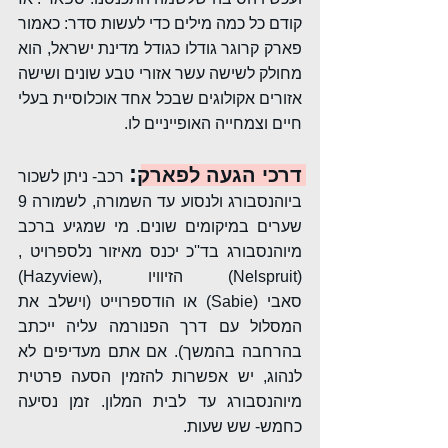
קודם כל כמה מילים כדי לעשות סדר: כאמור 
פארק קרוגר גודלו כגודל מדינת ישראל, הוא 
מחולק לשישה עשר אזורי טבע שונים ושישה 
אזורים אקולוגים שבכל אחד אוכלוסיית בעלי 
חיים וצמחייה האופייניים לו. 
:
דרכי הגעה לפארק
 רכב- ניתן לשכור 
ביוהנסבורג ולנסוע עד השמורה, לשמורה 9 
שערים במיקומים שונים. מי שמגיע ברכב 
מיוהנסבורג בד''כ יכנס מאיזור נלספרויט ,
(Nelspruit) הזיוויו ,(Hazyview) 
סאבי (Sabie) או הודספרוייט (וישלב את 
המסלול עם דרך הפנורמה עליה ייכתב 
בהרחבה בהמשך). אם אתם מעדיפים לא 
לנהוג, יש אפשרות להזמין הסעה פרטית 
מיוהנסבורג עד לבית המלון. זמן נסיעה 
כחמש- שש שעות.