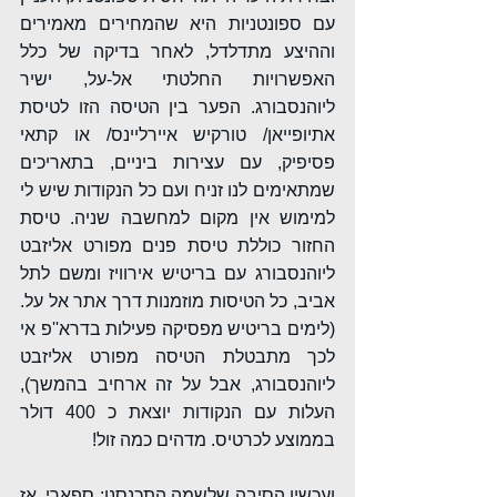
עם ספונטניות היא שהמחירים מאמירים 
וההיצע מתדלדל, לאחר בדיקה של כלל 
האפשרויות החלטתי אל-על, ישיר 
ליוהנסבורג. הפער בין הטיסה הזו לטיסת 
אתיופייאן/ טורקיש איירליינס/ או קתאי 
פסיפיק, עם עצירות ביניים, בתאריכים 
שמתאימים לנו זניח ועם כל הנקודות שיש לי 
למימוש אין מקום למחשבה שניה. טיסת 
החזור כוללת טיסת פנים מפורט אליזבט 
ליוהנסבורג עם בריטיש אירוויז ומשם לתל 
אביב, כל הטיסות מוזמנות דרך אתר אל על. 
(לימים בריטיש מפסיקה פעילות בדרא''פ אי 
לכך מתבטלת הטיסה מפורט אליזבט 
ליוהנסבורג, אבל על זה ארחיב בהמשך), 
העלות עם הנקודות יוצאת כ 400 דולר 
בממוצע לכרטיס. מדהים כמה זול!
ועכשיו הסיבה שלשמה התכנסנו: ספארי. אז 