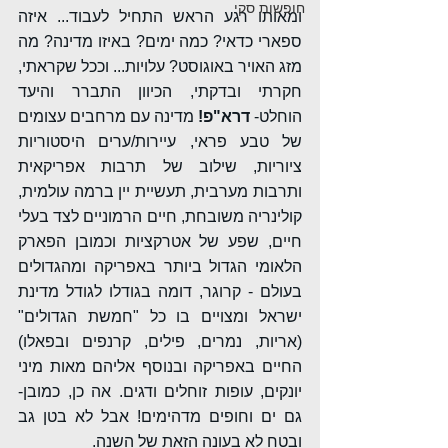
חופשות סקי
ומאותו רגע הראש התחיל לעבוד... איזה 
ספארי כדאי? כמה ימים? באיזו מדינה? מה 
מזג האויר באוגוסט? עלויות... וככל שקראתי, 
חקרתי ובדקתי, הכיוון התברר והיעד 
הוחלט- 
דרא"פ!
 מדינה עם מרחבים עצומים 
של טבע פראי, עיירות/ערים היסטוריות 
ציוריות, שילוב של תרבות אפריקאית 
ותרבות מערבית, תעשיית יין ברמה עולמית, 
קולינריה משובחת, חיים הרמוניים לצד בעלי 
חיים, שפע של אטרקציות וכמובן הפארק 
הלאומי הגדול ביותר באפריקה ומהגדולים 
בעולם - קרוגר, דומה בגודלו לגודל מדינת 
ישראל ומצויים בו כל "חמשת הגדולים" 
(אריות, נמרים, פילים, קרנפים ובפאלו) 
החיים באפריקה ובנוסף אליהם מאות מיני 
יונקים, עופות זוחלים ודגים. אה כן, כמובן- 
גם ים וחופים מדהימים! אבל לא בטן גב 
ובטח לא בעונה הזאת של השנה. 