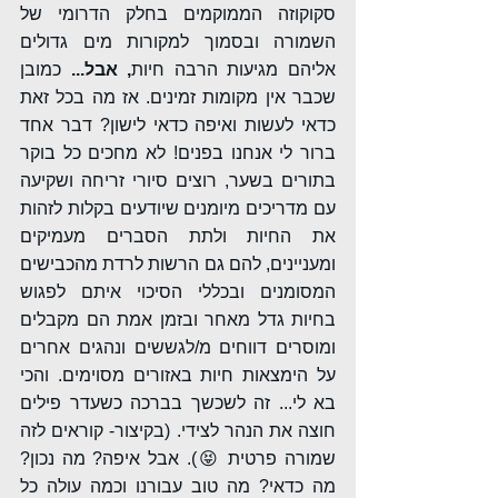
סקוקוזה הממוקמים בחלק הדרומי של 
השמורה ובסמוך למקורות מים גדולים 
אליהם מגיעות הרבה חיות
, אבל...
 כמובן 
שכבר אין מקומות זמינים. אז מה בכל זאת 
כדאי לעשות ואיפה כדאי לישון? דבר אחד 
ברור לי אנחנו בפנים! לא מחכים כל בוקר 
בתורים בשער, רוצים סיורי זריחה ושקיעה 
עם מדריכים מיומנים שיודעים בקלות לזהות 
את החיות ולתת הסברים מעמיקים 
ומעניינים, להם גם הרשות לרדת מהכבישים 
המסומנים ובכללי הסיכוי איתם לפגוש 
בחיות גדל מאחר ובזמן אמת הם מקבלים 
ומוסרים דווחים מ/לגששים ונהגים אחרים 
על הימצאות חיות באזורים מסוימים. והכי 
בא לי... זה לשכשך בברכה כשעדר פילים 
חוצה את הנהר לצידי. (בקיצור- קוראים לזה 
שמורה פרטית 😝). אבל איפה? מה נכון? 
מה כדאי? מה טוב עבורנו וכמה עולה כל 