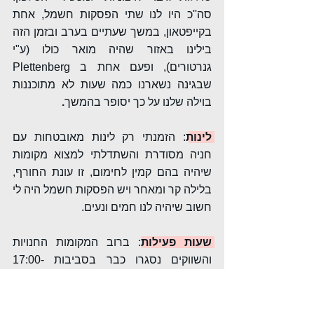
סה''כ היו לנו שתי הפסקות חשמל, אחת 
בקייפטאון, במשך שעתיים בערב ובזמן הזה 
בילינו באזור שהיה מואר כולו (ע"י 
גנרטורים), ופעם אחת ב Plettenberg 
שבגינה נשארנו כמה שעות לא מתוכננות 
בוילה שלנו על כך יסופר בהמשך
. 
לינות
: הזמנתי רק לינות מאובטחות עם 
חניה מסודרת והשתדלתי למצוא מקומות 
שיהיה בהם קמין לחימום, זו עונת החורף, 
בלילה קר ומאחר ויש הפסקות חשמל היה לי 
חשוב שיהיה לנו חמים ונעים.
שעות פעילות
:
 ברוב המקומות החנויות 
והשווקים נסגרו כבר בסביבות 17:00-
18:00. הסופרים ב 19:00 והמסעדות נשארו 
פתוחות מאוחר יותר. 