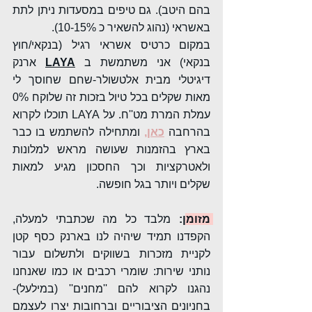
בהם היטב). גם טיפים במסעדות ניתן לתת 
באשראי (נהוג להשאיר כ 10-15%).
במקום כרטיס אשראי רגיל (בנקאי/חוץ 
בנקאי) אני משתמשת ב 
LAYA
ארנק 
דיגיטלי מבית אלטשולר-שחם שחוסך לי 
מאות שקלים בכל טיול בזכות זה שלוקח 0% 
עמלת המרת מט''ח. על LAYA תוכלו לקרוא 
בהרחבה 
כאן
,
ומתחילה להשתמש בו כבר 
בארץ בהזמנות שעושה מראש למלונות 
ולאטרקציות וכך החסכון מגיע למאות 
שקלים ויותר בגל חופשה.
מזומן
:
 מלבד כל מה שכתבתי למעלה, 
הקפדנו תמיד שיהיה לנו בארנק כסף קטן 
לקניית מזכרות בשווקים ולתשלום עבור 
נותני שירות: שומרי רכבים או כמו שאנחנו 
נהגנו לקרוא להם ''מחנים'' (במילעל)- 
בחניונים הציבוריים וברחובות יצרו לעצמם 