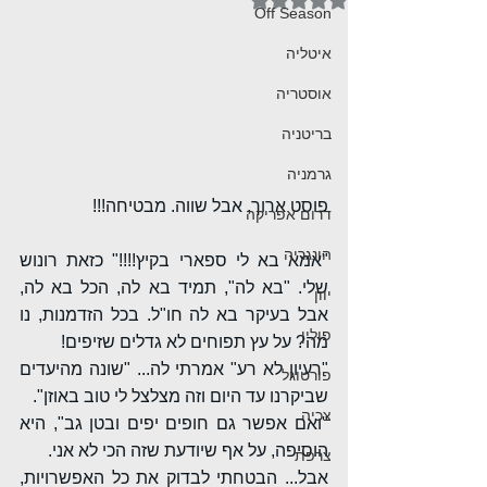
Off Season
איטליה
אוסטריה
בריטניה
גרמניה
פוסט ארוך, אבל שווה. מבטיחה!!!
דרום אפריקה
הונגריה
"אמא בא לי ספארי בקיץ!!!!" כזאת רונוש 
שלי. "בא לה", תמיד בא לה, הכל בא לה, 
יוון
אבל בעיקר בא לה חו"ל. בכל הזדמנות, נו 
פולין
מה? על עץ תפוחים לא גדלים שזיפים! 
"רעיון לא רע" אמרתי לה... "שונה מהיעדים 
פורטוגל
שביקרנו עד היום וזה מצלצל לי טוב באוזן". 
צכיה
"ואם אפשר גם חופים יפים ובטן גב", היא 
הוסיפה, על אף שיודעת שזה הכי לא אני. 
צרפת
אבל... הבטחתי לבדוק את כל האפשרויות, 