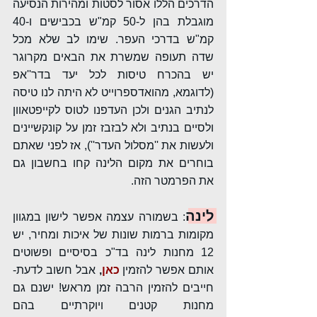
הדרכים הללו אסור לסטות ומהירות הנסיעה 
מוגבלת בהן ל-50 קמ"ש בכבישים ו-40 
קמ"ש בדרכי העפר. שימו לב שלא מכל 
שדה תעופה שמשרת את הבאים מקרוגר 
יש בהכרח טיסות לכל יעד בדר''אפ 
(לדוגמא, מהואדספרוייט לא היתה לנו טיסה 
לנתיב הגנים ולכן העדפנו לטוס לקייפטאוון 
ולסיים בנתיב ולא לבזבז זמן על קונקשיינים 
ולעשות את ''מסלול העדר''), אז לפני שאתם 
בוחרים את מקום הלינה קחו בחשבון גם 
את הפרמטר הזה.
לינה
: בשמורה עצמה אפשר לישון במגוון 
מקומות ברמות שונות של איכות ומחיר, יש 
12 מחנות לינה בד"כ בסיסיים ופשוטים 
אותם אפשר להזמין
כאן
,
 אבל חשוב לדעת- 
חייבים להזמין הרבה זמן מראש! ישנם גם 
מחנות קטנים ויוקרתיים בהם 