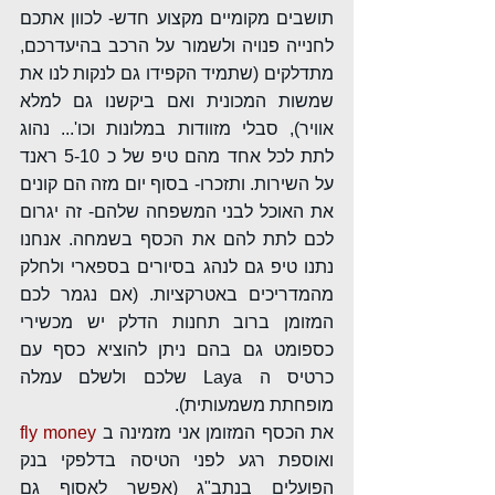
תושבים מקומיים מקצוע חדש- לכוון אתכם 
לחנייה פנויה ולשמור על הרכב בהיעדרכם, 
מתדלקים (שתמיד הקפידו גם לנקות לנו את 
שמשות המכונית ואם ביקשנו גם למלא 
אוויר), סבלי מזוודות במלונות וכו'... נהוג 
לתת לכל אחד מהם טיפ של כ 5-10 ראנד 
על השירות. ותזכרו- בסוף יום מזה הם קונים 
את האוכל לבני המשפחה שלהם- זה יגרום 
לכם לתת להם את הכסף בשמחה. אנחנו 
נתנו טיפ גם לנהג בסיורים בספארי ולחלק 
מהמדריכים באטרקציות. (אם נגמר לכם 
המזומן ברוב תחנות הדלק יש מכשירי 
כספומט גם בהם ניתן להוציא כסף עם 
כרטיס ה Laya שלכם ולשלם עמלה 
מופחתת משמעותית). 
את הכסף המזומן אני מזמינה ב 
fly money
ואוספת רגע לפני הטיסה בדלפקי בנק 
הפועלים בנתב"ג (אפשר לאסוף גם 