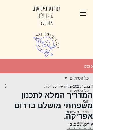
דברים שרואים משם,
בלוג טיולים
אסנת טל
פוסט
כל הטיולים
4 בנוב׳ 2025
זמן קריאה 30 דקות
כל הטיולים
המדריך המלא לתכנון
זוגי
משפחתי מושלם בדרום
טיולי משפחה
אפריקה.
כריסטמס
עודכן:
19 ביוני
דירוג של NaN מתוך 5 כוכבים