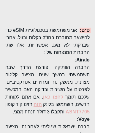
סים: 
אני משתמשת בטכנולוגיית eSIM כדי 
להישאר מחוברת בחו"ל בקלות ובזול. אחרי 
שבדקתי לא מעט אפשרויות, אלו שתי 
החברות המנצחות שלי:
  :Airalo
החברה הוותיקה ופורצת הדרך שבה 
השתמשתי במשך שנים. מציעה קליטה 
מצוינת, ממשק נוח ומחירים אטרקטיביים. 
לפרטים על השירות ובדיקה האם המכשיר 
שלכם תומך 
לחצו כאן
. אם אתם לקוחות 
חדשים, 
השתמשו בלינק
הזה
הזינו קוד קופון 
ASNT7705 
ותקבלו 3 דולר הנחה ממני.
:Voye
חברה ישראלית שגיליתי לאחרונה. מציעה 