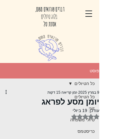
דברים שרואים משם,
בלוג טיולים
אסנת טל
פוסט
כל הטיולים
9 במרץ 2025
זמן קריאה 15 דקות
כל הטיולים
יומן מסע לפראג
זוגי
עודכן:
19 ביולי
דירוג של NaN מתוך 5 כוכבים
טיולי משפחה
כריסטמס