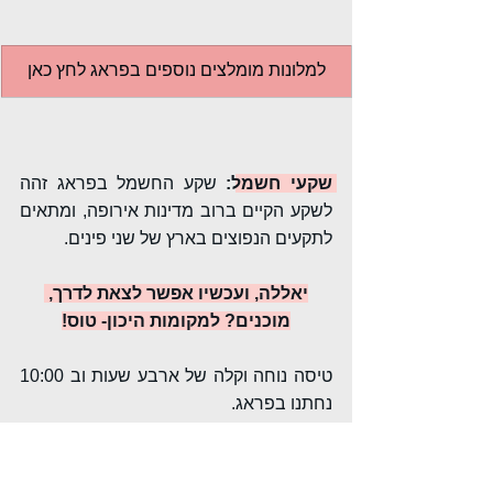
למלונות מומלצים נוספים בפראג לחץ כאן
שקעי חשמל
:
 שקע החשמל בפראג זהה 
לשקע הקיים ברוב מדינות אירופה, ומתאים 
לתקעים הנפוצים בארץ של שני פינים.
יאללה, ועכשיו אפשר לצאת לדרך, 
מוכנים? למקומות היכון- טוס!
טיסה נוחה וקלה של ארבע שעות וב 10:00 
נחתנו בפראג.
בבדיקה מהירה באפליקציה ראיתי שהדרך 
לעיר בתחב''צ תיקח לנו כשעה (מתוך זה 10 
דקות הליכה רגלית עם הכבודה) ובמונית 