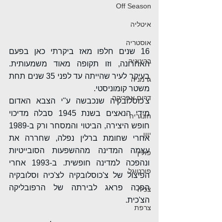
Off Season
איטליה
אוסטריה
16 שנים חלפו מאז ביקרתי כאן בפעם 
בריטניה
האחרונה, וזו תקופה מאוד משמעותית. 
בעיקר לעיר שהייתה עד לפני 35 שנים תחת 
גרמניה
משטר קומוניסטי.
דרום אפריקה
צ'כוסלובקיה שנכבשה ע''י הצבא האדום 
מידי הנאצים בשנת 1945 סבלה מדיכוי 
הונגריה
חופש היצירה, הביטוי והמסחר ורק ב-1989 
יוון
אחרי שחומת ברלין נפלה, שחררה את 
עצמה המדינה מההשפעות הסובייטיות 
פולין
ונהפכה למדינה חופשית. ב-1993 אחרי 
פורטוגל
הפיצול של צ'כוסלובקיה לצ'כיה וסלובקיה 
הפכה פראג לבירתה של הרפובליקה 
צכיה
הצ'כית.
צרפת