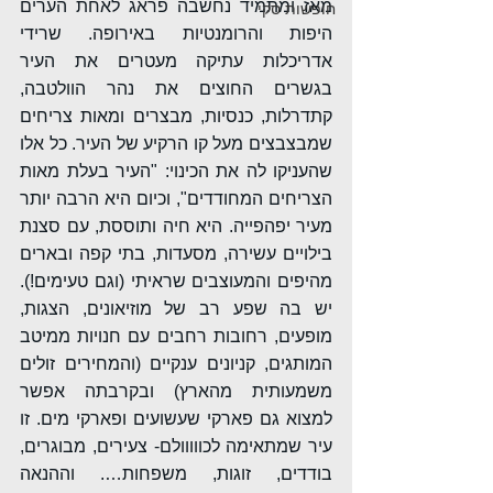
מאז ומתמיד נחשבה פראג לאחת הערים 
חופשות סקי
היפות והרומנטיות באירופה. שרידי 
אדריכלות עתיקה מעטרים את העיר 
בגשרים החוצים את נהר הוולטבה, 
קתדרלות, כנסיות, מבצרים ומאות צריחים 
שמבצבצים מעל קו הרקיע של העיר. כל אלו 
שהעניקו לה את הכינוי: "העיר בעלת מאות 
הצריחים המחודדים", וכיום היא הרבה יותר 
מעיר יפהפייה. היא חיה ותוססת, עם סצנת 
בילויים עשירה, מסעדות, בתי קפה ובארים 
מהיפים והמעוצבים שראיתי (וגם טעימים!). 
יש בה שפע רב של מוזיאונים, הצגות, 
מופעים, רחובות רחבים עם חנויות ממיטב 
המותגים, קניונים ענקיים (והמחירים זולים 
משמעותית מהארץ) ובקרבתה אפשר 
למצוא גם פארקי שעשועים ופארקי מים. זו 
עיר שמתאימה לכווווולם- צעירים, מבוגרים, 
בודדים, זוגות, משפחות…. וההנאה 