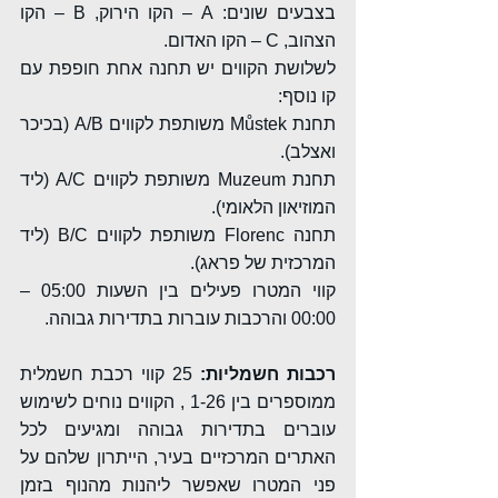
בצבעים שונים: A – הקו הירוק, B – הקו 
הצהוב, C – הקו האדום.
לשלושת הקווים יש תחנה אחת חופפת עם 
קו נוסף:
תחנת Můstek משותפת לקווים A/B (בכיכר 
ואצלב).
תחנת Muzeum משותפת לקווים A/C (ליד 
המוזיאון הלאומי).
תחנה Florenc משותפת לקווים B/C (ליד 
המרכזית של פראג).
קווי המטרו פעילים בין השעות 05:00 – 
00:00 והרכבות עוברות בתדירות גבוהה.
רכבות חשמליות:
 25 קווי רכבת חשמלית 
ממוספרים בין 1-26 , הקווים נוחים לשימוש 
עוברים בתדירות גבוהה ומגיעים לכל 
האתרים המרכזיים בעיר, הייתרון שלהם על 
פני המטרו שאפשר ליהנות מהנוף בזמן 