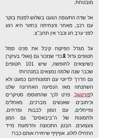
מובטחת.
אל שדה התעופה הגענו בשלוש לפנות בוקר 
עם רכב, מאחר והנחיתה בחזור היא רגע 
לפני ערב חג וכבר אין תחב''צ. 
על מגדל הפיקוח קיבל את פנינו סמל 
חטופים גדול 🎗כדי שנזכור גם (ואולי בעיקר) 
כשיוצאים לחופשה, שיש 101 חטופים 
שכבר שנה שלמה נמצאים במנהרות!
גם הדרך לדיוטי עם תמונותיהם כמעט ולא 
השתנתה מאז הנסיעה האחרונה שלנו 
ל
פורטוגל
, פרט לכך שהתווספו סטיקרים 
וכיתובים שאנשים מברכים, מאחלים 
ומייחלים, עם המון לבבות ופרחים, 
ולתמונות של ה''ביבאסים'' גם המון 
צעצועים. הבטן התכווצה והדמעות מייד 
התחילו לזלוג. אוףףף שיחזירו אותם כבר!